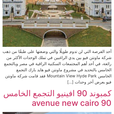
أحد الفرصة التي لن تدوم طويلًا والتي وضعتها على طبقًا من ذهب
شركة ماونتن فيو بين يدي الراغبين في تملك الوحدات الأكثر من
رائعة، في أحد أهم المجتمعات السكنية الراقية في مصر وبالتجمع
الخامس بالتحديد في مشروع ماونتن فيو هايد بارك التجمع
الخامس Mountain View Hyde Park فقد قامت شركة ماونتن
فيو بعرض أخر وحدات […]
‎كمبوند 90 افينيو التجمع الخامس
90 avenue new cairo