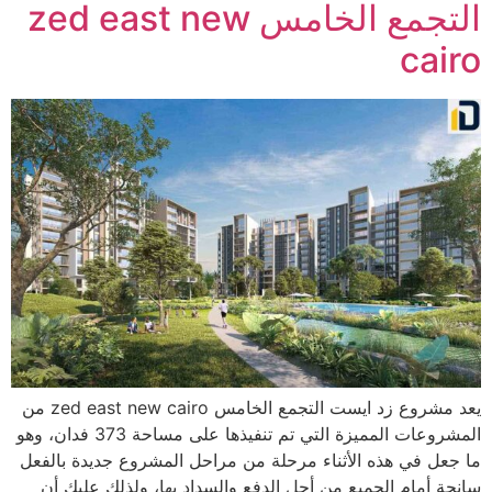
التجمع الخامس zed east new
cairo
يعد مشروع زد ايست التجمع الخامس zed east new cairo من
المشروعات المميزة التي تم تنفيذها على مساحة 373 فدان، وهو
ما جعل في هذه الأثناء مرحلة من مراحل المشروع جديدة بالفعل
سانحة أمام الجميع من أجل الدفع والسداد بها، ولذلك عليك أن