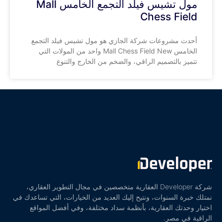
مول تشيس فيلد التجمع الخامس Mall
Chess Field
أحدث مشروعات شركة الجازي هو مول تشيس فيلد التجمع
الخامس Mall Chess Field New واحد من المولات التي
تتميز بالتصميم الراقي، والضخم من الخارج والتنوع
شركة Developer العقارية متخصصين في مجال التطوير العقاري،
نمتلك خبرة السنوات، ونتيح إليك العديد من الخيارات، التي تساعدك في
اختيار وحدتك العقارية، بأنظمة سداد مختلفة، وفي أفضل المواقع
الراقية في مصر.