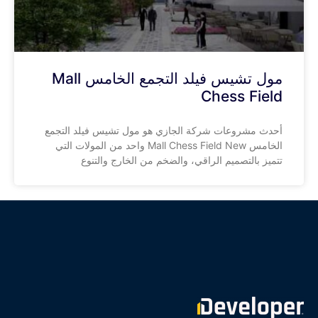
مول تشيس فيلد التجمع الخامس Mall
Chess Field
أحدث مشروعات شركة الجازي هو مول تشيس فيلد التجمع
الخامس Mall Chess Field New واحد من المولات التي
تتميز بالتصميم الراقي، والضخم من الخارج والتنوع