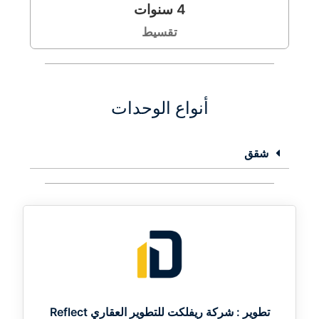
4
سنوات
تقسيط
أنواع الوحدات
شقق
تطوير :
شركة ريفلكت للتطوير العقاري Reflect