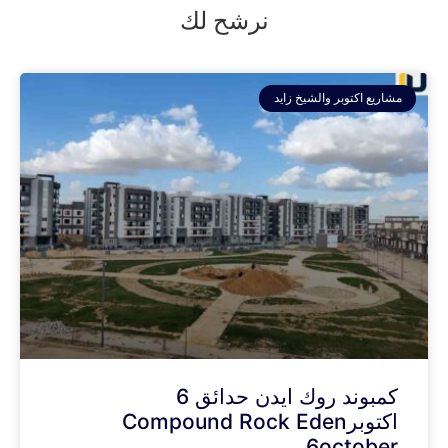
نرشح لك
مشاريع اكتوبر والشيخ زايد
كمبوند روك ايدن حدائق 6
اكتوبرCompound Rock Eden
6october