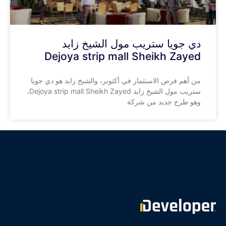
دي جويا ستريب مول الشيخ زايد
Dejoya strip mall Sheikh Zayed
من أهم فرص الاستثمار في أكتوبر، والشيخ زايد هو دي جويا
ستريب مول الشيخ زايد Dejoya strip mall Sheikh Zayed،
وهو طرح جديد من شركة