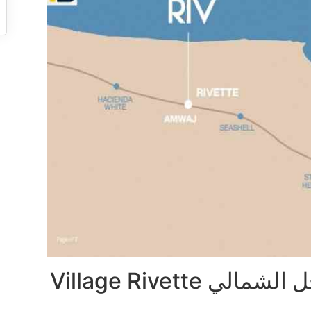
موقع قرية ريفيت أمواج الساحل الشمالي Village Rivette