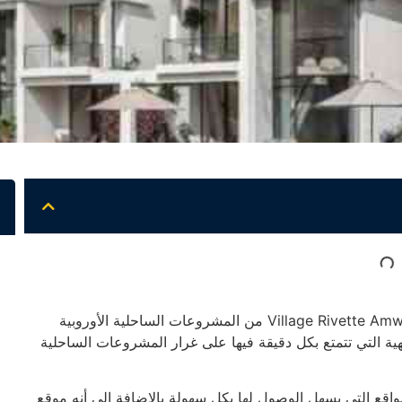
تعتبر قرية ريفيت أمواج الساحل الشمالي Village Rivette Amwaj North Coast من المشروعات الساحلية الأوروبية
هية التي تتمتع بكل دقيقة فيها على غرار المشروعات الساحلية
واقع التي يسهل الوصول لها بكل سهولة بالإضافة إلى أنه موقع