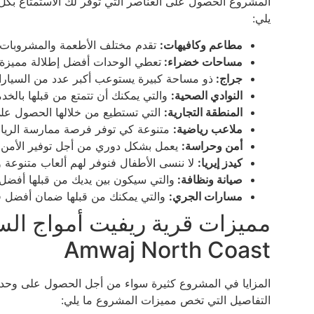
المشروع الحصول على العناصر التي توفر لك الاستمتاع بك
يلي:
مطاعم وكافيهات:
تقدم مختلف الأطعمة والمشروبات ا
مساحات خضراء:
تعطي الوحدات أفضل إطلالة مميزة.
جراج:
ذو مساحة كبيرة يستوعب أكبر عدد من السيارا
النوادي الصحية:
والتي يمكنك أن تتمتع من قبلها بالخدم
المنطقة التجارية:
التي تستطيع من خلالها الحصول عل
ملاعب رياضية:
متنوعة كي توفر فرصة ممارسة الرياض
أمن وحراسة:
يعمل بشكل دوري من أجل توفير الأمن و
كيدز إيريا:
لا ننسى الأطفال فنوفر لهم ألعاب متنوعة وت
صيانة ونظافة:
والتي سيكون بين يديك من قبلها أفضل ب
مسارات الجري:
والتي يمكنك من قبلها ضمان أفضل فر
Amwaj North Coast
المزايا في المشروع كثيرة سواء من أجل الحصول على وحدة س
التفاصيل التي تخص مميزات المشروع ما يلي: