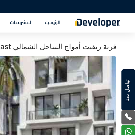
الرئيسية
المشروعات
قرية ريفيت أمواج الساحل الشمالي Village Rivette Amwaj North Coast تفاصيل
تواصل معنا