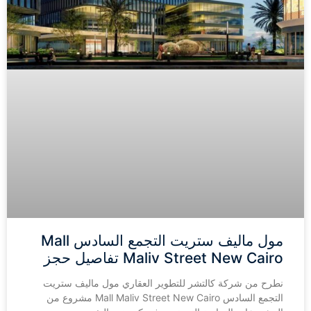
مول ماليف ستريت التجمع السادس Mall
Maliv Street New Cairo تفاصيل حجز
نطرح من شركة كالتشر للتطوير العقاري مول ماليف ستريت
التجمع السادس Mall Maliv Street New Cairo مشروع من