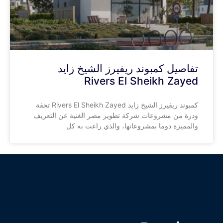
تفاصيل كمبوند ريفيرز الشيخ زايد
Rivers El Sheikh Zayed
كمبوند ريفيرز الشيخ زايد Rivers El Sheikh Zayed تحفة
ودرة من مشروعات شركة تطوير مصر الغنية عن التعريف
والمميزة دوما بمشروعاتها، والذي راعت به كل