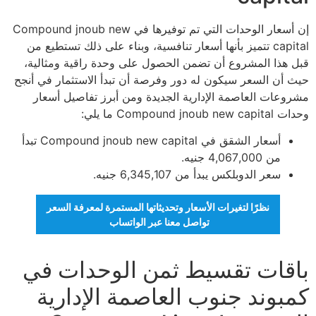
إن أسعار الوحدات التي تم توفيرها في Compound jnoub new
capital تتميز بأنها أسعار تنافسية، وبناء على ذلك تستطيع من
قبل هذا المشروع أن تضمن الحصول على وحدة راقية ومثالية،
حيث أن السعر سيكون له دور وفرصة أن تبدأ الاستثمار في أنجح
مشروعات العاصمة الإدارية الجديدة ومن أبرز تفاصيل أسعار
وحدات Compound jnoub new capital ما يلي:
أسعار الشقق في Compound jnoub new capital تبدأ
من 4,067,000 جنيه.
سعر الدوبلكس يبدأ من 6,345,107 جنيه.
نظرًا لتغيرات الأسعار وتحديثاتها المستمرة لمعرفة السعر
تواصل معنا عبر الواتساب
باقات تقسيط ثمن الوحدات في
كمبوند جنوب العاصمة الإدارية