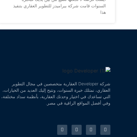
السنوات قامت شركة بيراميدز للتطوير العقاري بتنفيذ
هذا
شركة Developer العقارية متخصصين في مجال التطوير
العقاري، نمتلك خبرة السنوات، ونتيح إليك العديد من الخيارات،
التي تساعدك في اختيار وحدتك العقارية، بأنظمة سداد مختلفة،
وفي أفضل المواقع الراقية في مصر.