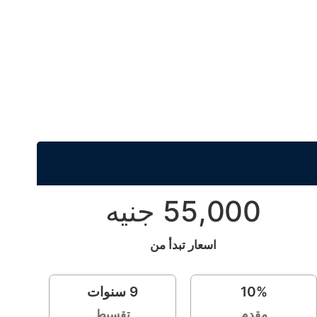
55,000 جنيه
اسعار تبدأ من
%
10
9
سنوات
مقدم
تقسيط