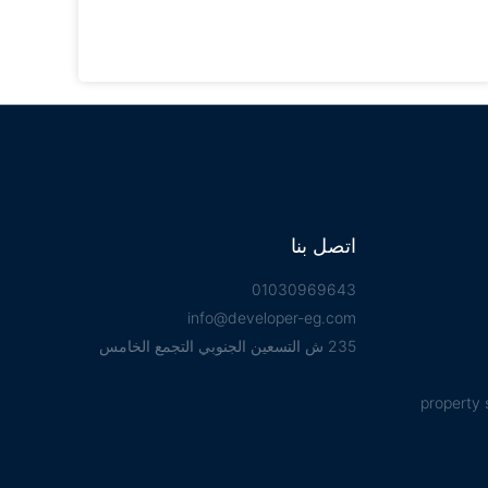
اتصل بنا
01030969643
info@developer-eg.com
235 ش التسعين الجنوبي التجمع الخامس