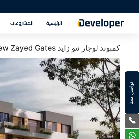
الرئيسية
المشروعات
كمبوند لوجار نيو زايد Lugar New Zayed Gates أحدث أسعار
تواصل معنا