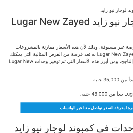
أسعار الوحدات في كمبوند لوجار نيو زايد Lugar New Zayed
 الأسعار في Lugar New Zayed Gates تعد فرصة غير مسبوقة، وذلك لأن هذه الأسعار مقارنة بالمشروعات
المنافسة التي توجد في هذا الموقع الذي تم توفير Lugar New Zayed Gates به تعد فرصة من الفرص المثالية التي يمكنك
أن تنتهزها إذا كنت تريد البدء في الاستثمار العقاري المربح والناجح، ومن أبرز هذه الأسعار التي تم توفير وحدات Lugar New
تمرة لمعرفة السعر تواصل معنا عبر الواتساب
ات في كمبوند لوجار نيو زايد