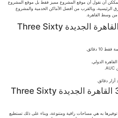
بعناية، فلا يمككن أن نقول أن موقع المشروع مميز فقط بل موقع المشروع
رق الرئيسية، وبالقرب من أفضل الأماكن الخدمية والمشروع
الأماكن القريبة من مول 360 القاهرة الجديدة Three Sixty
مساحة الوحدات في مول 360 القاهرة الجديدة Three Sixty
 التي تم توفيرها به هي مساحات راقية ومتنوعة، وبناء على ذلك تستطيع