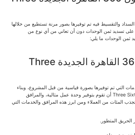
التي تخص السداد والتقسيط فيه تم توفيرها بصور مرنة تستطيع من خلالها
 على تسديد ثمن الوحدات دون أن تعاني من أي نوع من
د ثمن الوحدات ما يلي:
الخدمات والمرافق في مول 360 القاهرة الجديدة Three
ميز بهذه المرافق والخدمات التي تم توفيرها بصورة قياسية من قبل المشروع، وبناء
على ذلك تستطيع من قبل الوحدات في Three Sixty mall new cairo أن تقوم بتوفير وحدة عمل مثالية، والمرافق
جذب المئات من العملاء ومن ابرز هذه المرافق والخدمات التي