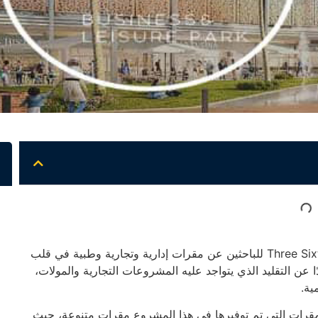
فرصة ذهبية مول 360 القاهرة الجديدة Three Sixty mall new cairo للباحثين عن مقرات إدارية وتجارية وطبية في قلب
ن التقليد الذي يتواجد عليه المشروعات التجارية والمولات،
ية.
مقرات التي تم توفيرها في هذا المشروع مقرات متنوعة، حيث