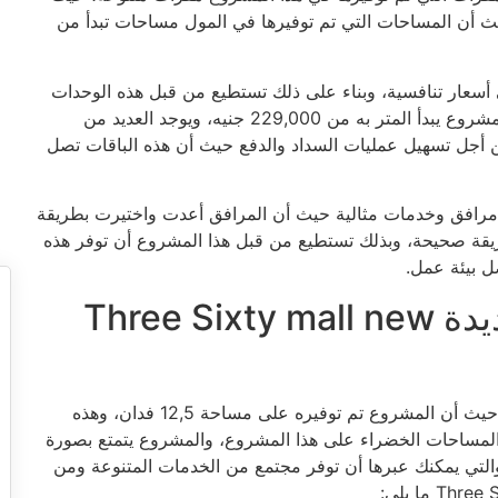
ث أن المساحات التي تم توفيرها في المول مساحات تبدأ من
ي أسعار تنافسية، وبناء على ذلك تستطيع من قبل هذه الوحدات
التي تم توفيرها في المول أن تبدأ استثمار عقاري مربح، فالمشروع يبدأ المتر به من 229,000 جنيه، ويوجد العديد من
ن أجل تسهيل عمليات السداد والدفع حيث أن هذه الباقات تصل
ا مرافق وخدمات مثالية حيث أن المرافق أعدت واختيرت بطريقة
يقة صحيحة، وبذلك تستطيع من قبل هذا المشروع أن توفر هذه
ل بيئة عمل.
تصميم مول 360 القاهرة الجديدة Three Sixty mall new
تم تنفيذ Three Sixty mall new cairo على مساحة كبيرة حيث أن المشروع تم توفيره على مساحة 12,5 فدان، وهذه
لمساحات الخضراء على هذا المشروع، والمشروع يتمتع بصورة
والتي يمكنك عبرها أن توفر مجتمع من الخدمات المتنوعة ومن