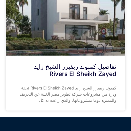
تفاصيل كمبوند ريفيرز الشيخ زايد
Rivers El Sheikh Zayed
كمبوند ريفيرز الشيخ زايد Rivers El Sheikh Zayed تحفة
ودرة من مشروعات شركة تطوير مصر الغنية عن التعريف
والمميزة دوما بمشروعاتها، والذي راعت به كل