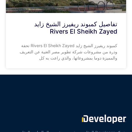
تفاصيل كمبوند ريفيرز الشيخ زايد
Rivers El Sheikh Zayed
كمبوند ريفيرز الشيخ زايد Rivers El Sheikh Zayed تحفة
ودرة من مشروعات شركة تطوير مصر الغنية عن التعريف
والمميزة دوما بمشروعاتها، والذي راعت به كل