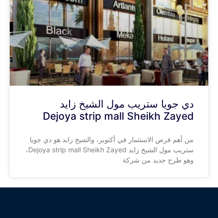
دي جويا ستريب مول الشيخ زايد
Dejoya strip mall Sheikh Zayed
من أهم فرص الاستثمار في أكتوبر، والشيخ زايد هو دي جويا
ستريب مول الشيخ زايد Dejoya strip mall Sheikh Zayed،
وهو طرح جديد من شركة