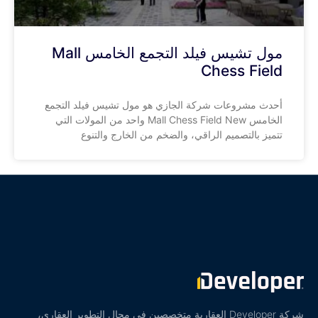
مول تشيس فيلد التجمع الخامس Mall
Chess Field
أحدث مشروعات شركة الجازي هو مول تشيس فيلد التجمع
الخامس Mall Chess Field New واحد من المولات التي
تتميز بالتصميم الراقي، والضخم من الخارج والتنوع
شركة Developer العقارية متخصصين في مجال التطوير العقاري،