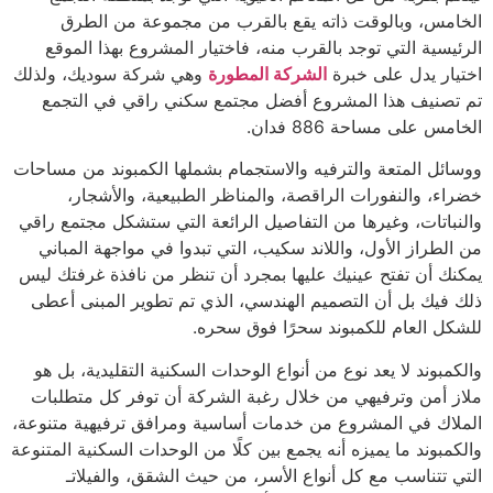
الخامس، وبالوقت ذاته يقع بالقرب من مجموعة من الطرق
الرئيسية التي توجد بالقرب منه، فاختيار المشروع بهذا الموقع
اختيار يدل على خبرة
الشركة المطورة
وهي شركة سوديك، ولذلك
تم تصنيف هذا المشروع أفضل مجتمع سكني راقي في التجمع
الخامس على مساحة 886 فدان.
ووسائل المتعة والترفيه والاستجمام بشملها الكمبوند من مساحات
خضراء، والنفورات الراقصة، والمناظر الطبيعية، والأشجار،
والنباتات، وغيرها من التفاصيل الرائعة التي ستشكل مجتمع راقي
من الطراز الأول، واللاند سكيب، التي تبدوا في مواجهة المباني
يمكنك أن تفتح عينيك عليها بمجرد أن تنظر من نافذة غرفتك ليس
ذلك فيك بل أن التصميم الهندسي، الذي تم تطوير المبنى أعطى
للشكل العام للكمبوند سحرًا فوق سحره.
والكمبوند لا يعد نوع من أنواع الوحدات السكنية التقليدية، بل هو
ملاز أمن وترفيهي من خلال رغبة الشركة أن توفر كل متطلبات
الملاك في المشروع من خدمات أساسية ومرافق ترفيهية متنوعة،
والكمبوند ما يميزه أنه يجمع بين كلًا من الوحدات السكنية المتنوعة
التي تتناسب مع كل أنواع الأسر، من حيث الشقق، والفيلاتـ