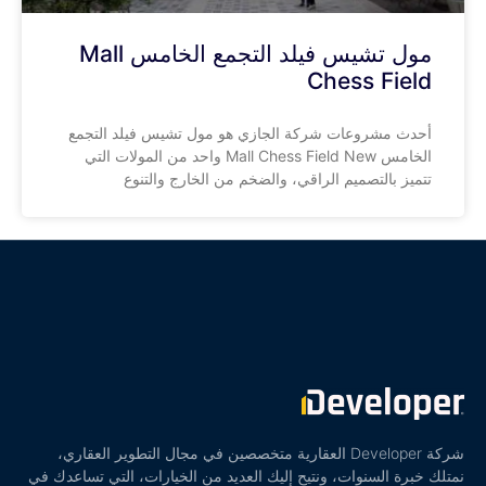
مول تشيس فيلد التجمع الخامس Mall
Chess Field
أحدث مشروعات شركة الجازي هو مول تشيس فيلد التجمع
الخامس Mall Chess Field New واحد من المولات التي
تتميز بالتصميم الراقي، والضخم من الخارج والتنوع
شركة Developer العقارية متخصصين في مجال التطوير العقاري،
نمتلك خبرة السنوات، ونتيح إليك العديد من الخيارات، التي تساعدك في