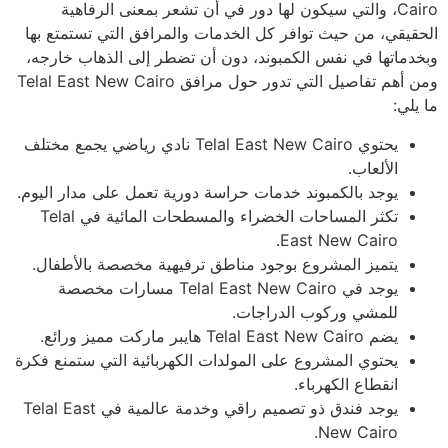
Cairo، والتي سيكون لها دور في أن تشعر بمعنى الرفاهية
الحقيقي، من حيث توافر كل الخدمات والمرافق التي تستمتع بها
وبخدماتها في نفس الكمبوند، دون أن تضطر إلى الذهاب خارجه،
ومن أهم تفاصيل التي تدور حول مرافق Telal East New Cairo
ما يلي:
يحتوي Telal East New Cairo نادي رياضي يجمع مختلف
الألعاب.
يوجد بالكمبوند خدمات حراسة دورية تعمل على مدار اليوم.
تكثر المساحات الخضراء والمسطحات المائية في Telal
East New Cairo.
يتميز المشروع بوجود مناطق ترفيهية مخصصة بالأطفال.
يوجد في Telal East New Cairo مسارات مخصصة
للمشي وركوب الدراجات.
يضم Telal East New Cairo هايبر ماركت مميز ورائع.
يحتوي المشروع على المولدات الكهربائية التي ستمنع فكرة
انقطاع الكهرباء.
يوجد فندق ذو تصميم راقي وخدمة عالمية في Telal East
New Cairo.