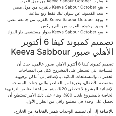
يقترب Keeva Sabour October من مول العرب.
يقع Keeva Sabour October بالقرب من مول مصر.
يبعد الكمبوند عن سوان ليك فقط ربع ساعة.
يوجد Keeva Sabour October بالقرب من جامعة مصر.
يتميز بوجوده بالقرب من بالم باركس.
يقع Keeva Sabour October بجوار مستشفى دار الفؤاد.
تصميم كمبوند كيفا 6 أكتوبر
الأهلي صبور Keeva Sabbour
تصميم كمبوند كيفا 6 أكتوبر الأهلي صبور عالمي، حيث أن
المساحة التي تسيطر على المشروع ككل هي المساحات
الخضراء، والمسطحات المائية، بالإضافة إلى أماكن ترفيهية
مخصصة للأطفال، وغيرها من العناصر والتي جعلت المساحة
الإنشائية للمشرع لا تتخطى 20%، بينما مساخة العناصر الترفيهية
الخاصة بالمشروع بلغت 80%، وبناء على ذلك الأمر تستطيع أن
تحصل على وحدة في مجتمع راقي من الطراز الأول.
بالإضافة إلى أن تصميم الوحدات يتميز بالفخامة من الخارج،