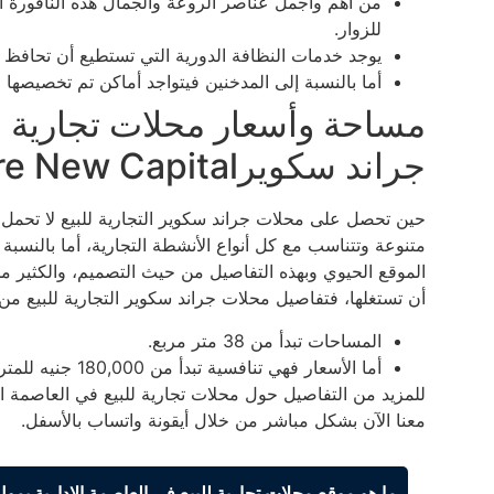
من أهم وأجمل عناصر الروعة والجمال هذه النافورة 
للزوار.
يوجد خدمات النظافة الدورية التي تستطيع أن تحافظ 
أما بالنسبة إلى المدخنين فيتواجد أماكن تم تخصيصها 
مساحة وأسعار محلات تجارية لل
جراند سكويرGrand Square New Capital
حين تحصل على محلات جراند سكوير التجارية للبيع لا تحمل ع
متنوعة وتتناسب مع كل أنواع الأنشطة التجارية، أما بالنسب
الموقع الحيوي وبهذه التفاصيل من حيث التصميم، والكثير 
أن تستغلها، فتفاصيل محلات جراند سكوير التجارية للبيع من
المساحات تبدأ من 38 متر مربع.
أما الأسعار فهي تنافسية تبدأ من 180,000 جنيه للمتر.
معنا الآن بشكل مباشر من خلال أيقونة واتساب بالأسفل.
ما هو موقع محلات تجارية للبيع في العاصمة الادارية بمو