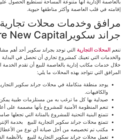
بالعاصمة الإدارية أنها متنوعة المساحة تستطيع الحصول علي
إقامته في قلب العاصمة وأكثر مناطقها حيوية.
مرافق وخدمات محلات تجارية لل
جراند سكويرGrand Square New Capital
تنعم
المحلات التجارية
التي توجد بجراند سكوير أحد أهم مشار
والخدمات التي تعينك كمشروع تجاري أن تحصل في البداية ع
خلال خدمات مكاتب إدارية بالعاصمة للبيع أن تقدم الخدمة
المرافق التي تتواجد بهذه المحلات ما يلي:
يوجد منطقة متكاملة في محلات جراند سكوير التجارية
والكافيهات.
صيدلية بها كل ما ترغب به من مستلزمات طبية يمكن أن
تنعم المنظومة الأمنية للمشروع بأنها مصممة على أعلى
تتمتع البنية التحتية للمشروع بالمتانة التي تجعلها ص
تتمتع محلات جراند سكوير التجارية للبيع بخدمة الإنتر
مكتب تم تخصيصه من أجل صيانة أي نوع من الأعطال ف
تعمل محلات جراند سكوير التجارية للبيع بالأنظمة ا