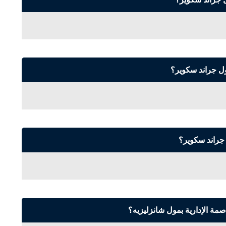
ول جراند سكوير؟
 جراند سكوير؟
صمة الإدارية بمول شانزليزيه؟