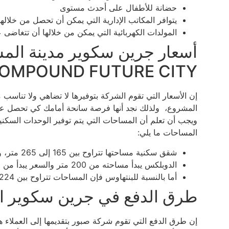
حضانة للأطفال على أحدث مستوى
يتوافر المكاتب الإدارية التي يمكن أن تحصل من خلاله
المولدات الكهربائية التي يمكن من خلالها أن تتغاضى ع
OMPOUND FUTURE CITY
إن الأسعار التي تقوم الشركة بتوفيرها لا تضاهي ولا تناسب
المشروع، ولذلك نجد أنها فرصة سانحة أمامك كي تحصل على ه
ويجب أن تعلم أن المساحات التي يتم توفير الوحدات السكني
المساحات ما يلي:
شقق سكنية مساحتها تتراوح بين 165 إلى 265 متر، وأسعارها تبدأ من 2.370.000
الدوبلكس يبدأ مساحته من 200 متر والسعر يبدأ من 3.840.000
أما بالنسبة للبنتهاوس فإن المساحات تتراوح بين 224 إلى 256 متر والأسعار تبدأ من 3.633.000
طرق الدفع في جرين سكوير ا
إن طرق الدفع التي تقوم شركة صبور بتقديمها إلى العملاء ه