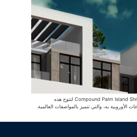
بعد سلسلة النجاحات التي حققتها شركة تي جي للتطوير العقاري في الشروق طرحت كمبوند بالم ايلاند الشروق Compound Palm Island Shrouk City لتتوج هذه
لأوروبية به، والتي تتميز بالمواصفات العالمية.