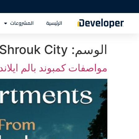
الرئيسية
المشروعات
الوسم:
Shrouk City
مواصفات كمبوند بالم ايلاند الشروق and Shrouk City