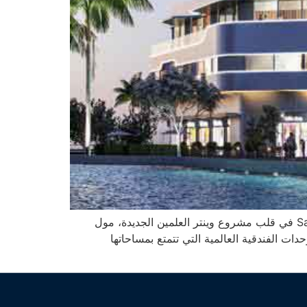
طرحت شركة NGD للتطوير العقاري أحداث مشروعاتها التجارية وهو سولت مول العلمين الجديدة Salt Mall New Alamein في قلب مشروع وينتر العلمين الجديدة، مول
ات الفندقية العالمية التي تتمتع بمساحاتها