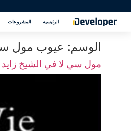
الرئيسية
المشروعات
الوسم:
عيوب مول سي 
مول سي لا في الشيخ زايد Mall C’est La Vie El Sheikh Zayed تفاصيل حجز