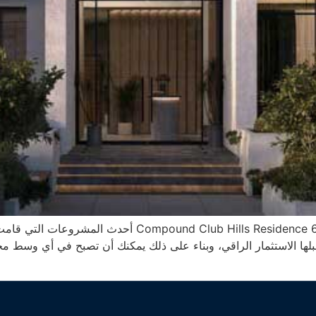
يعتبر كمبوند كلوب هيلز ريزيدنس 6 اكتوبر sidence 6 October
بلها الاستثمار الراقي، وبناء على ذلك يمكنك أن تصبح في أي وسط مج