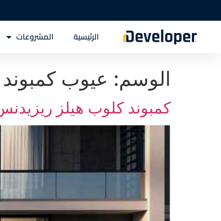
الرئيسية
المشروعات
الوسم:
عيوب كمبوند كلو
كمبوند كلوب هيلز ريزيدنس 6 اكتوبر pound Club Hills Residence 6 October