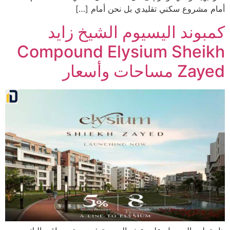
أمام مشروع سكني تقليدي بل نحن أمام […]
كمبوند اليسيوم الشيخ زايد
Compound Elysium Sheikh
Zayed مساحات وأسعار