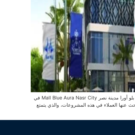
إن شركة ابني للتطوير العقاري بعد النجاح الذي حققته في مشروعاتها الأخيرة قامت بتنفيذ أحدث مشروعاتها التجارية مول بلو أورا مدينة نصر Mall Blue Aura Nasr City في
حث عنها العملاء في هذه المشروعات، والذي يتمتع