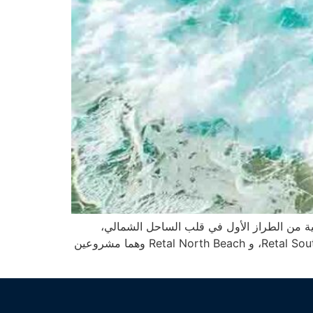
 من الطراز الأول في قلب الساحل الشمالي،
والمشروع يتميز بالفعل بأنك تستطيع من قبله الحصول على وحدة مثالية حيث أن الشركة سيكون لها مشروعين Retal South Beach، و Retal North Beach وهما مشروعين