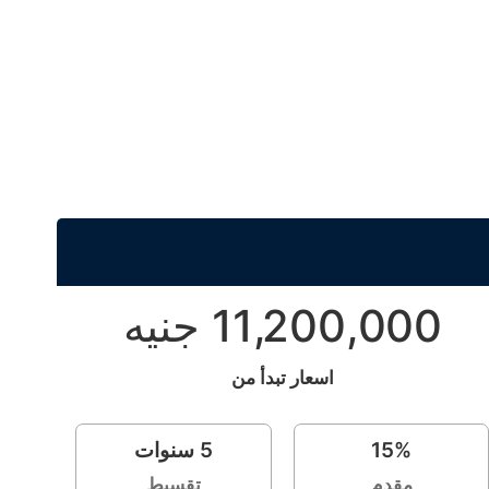
11,200,000 جنيه
اسعار تبدأ من
%
15
5
سنوات
مقدم
تقسيط