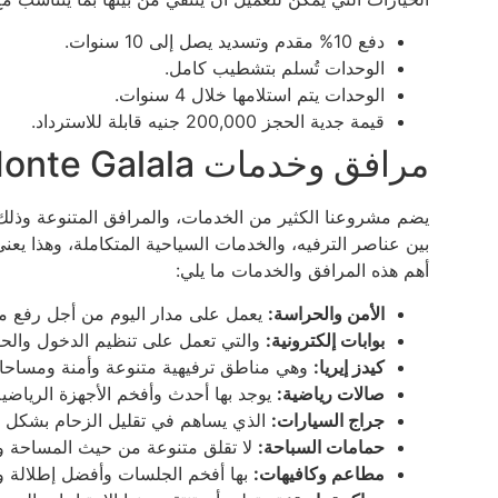
دفع 10% مقدم وتسديد يصل إلى 10 سنوات.
الوحدات تُسلم بتشطيب كامل.
الوحدات يتم استلامها خلال 4 سنوات.
قيمة جدية الحجز 200,000 جنيه قابلة للاسترداد.
مرافق وخدمات Marina Towers IL Monte Galala
يضم مشروعنا الكثير من الخدمات، والمرافق المتنوعة وذلك 
بين عناصر الترفيه، والخدمات السياحية المتكاملة، وهذا يع
أهم هذه المرافق والخدمات ما يلي:
الأمن والحراسة:
يعمل على مدار اليوم من أجل رفع مس
بوابات إلكترونية:
والتي تعمل على تنظيم الدخول والح
كيدز إيريا:
وهي مناطق ترفيهية متنوعة وأمنة ومساحات
صالات رياضية:
يوجد بها أحدث وأفخم الأجهزة الرياضية 
جراج السيارات:
الذي يساهم في تقليل الزحام بشكل ك
حمامات السباحة:
لا تقلق متنوعة من حيث المساحة وا
مطاعم وكافيهات:
بها أفخم الجلسات وأفضل إطلالة و