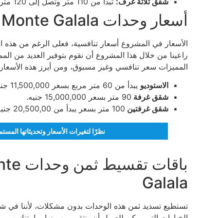
شقق ثلاثة غرف:
تبدأ من 110 متر وتصل إلى 120 متر مربع.
أسعار وحدات Marina Towers IL Monte Galala
الأسعار في المشروع أسعار تنافسية، فعلى الرغم من هذه الموا
راعينا من خلال هذا المشروع أن نقوم بتوفير العديد من المم
المميزات سعر تنافسي وغير مسبوق، ومن أبرز هذه الأسعار
الاستوديو
يبدأ من 60 متر مربع بسعر 11,500,000 جنيه.
شقق غرفة
90 متر بسعر 15,000,000 جنيه.
شقق غرفتين
100 متر بسعر يبدأ من 20,500,00 جنيه.
نظرًا لتغيرات الأسعار وتحديثاتها المس
باقات 
Galala
تستطيع تسديد ثمن هذه الوحدات بدون مشكلات، لأننا في شرك
الخيارات التي يمكن للعميل أن ينتقي من بينها بما يتناسب م