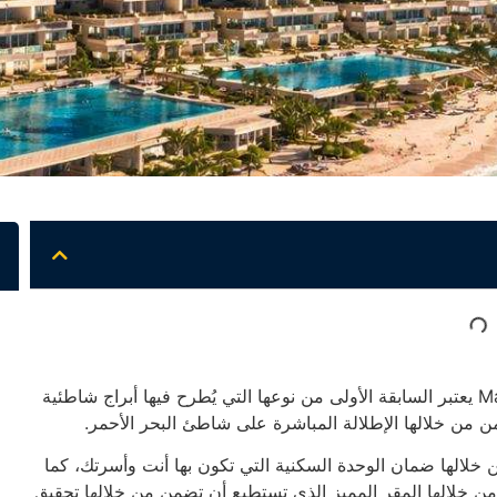
مارينا تاورز المونت جلالة Marina Towers IL Monte Galala يعتبر السابقة الأولى من نوعها التي يُطرح فيها أبراج شاطئية
 من خلالها الإطلالة المباشرة على شاطئ البحر الأحمر.
 خلالها ضمان الوحدة السكنية التي تكون بها أنت وأسرتك، كما
 من خلالها المقر المميز الذي تستطيع أن تضمن من خلالها تحقيق