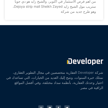
من أهم فرص الاستثمار في أكتوبر، والشيخ زايد هو دي جويا
ستريب مول الشيخ زايد Dejoya strip mall Sheikh Zayed،
وهو طرح جديد من شركة
شركة Developer العقارية متخصصين في مجال التطوير العقاري،
نمتلك خبرة السنوات، ونتيح إليك العديد من الخيارات، التي تساعدك في
اختيار وحدتك العقارية، بأنظمة سداد مختلفة، وفي أفضل المواقع
الراقية في مصر.