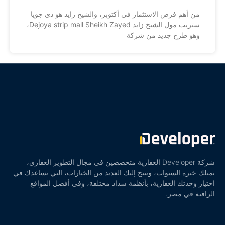
من أهم فرص الاستثمار في أكتوبر، والشيخ زايد هو دي جويا
ستريب مول الشيخ زايد Dejoya strip mall Sheikh Zayed،
وهو طرح جديد من شركة
شركة Developer العقارية متخصصين في مجال التطوير العقاري،
نمتلك خبرة السنوات، ونتيح إليك العديد من الخيارات، التي تساعدك في
اختيار وحدتك العقارية، بأنظمة سداد مختلفة، وفي أفضل المواقع
الراقية في مصر.