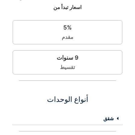
اسعار تبدأ من
5
%
مقدم
9
سنوات
تقسيط
أنواع الوحدات
شقق