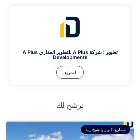
تطوير :
شركة A Plus للتطوير العقاري A Plus
Developments
المزيد
نرشح لك
مشاريع اكتوبر والشيخ زايد