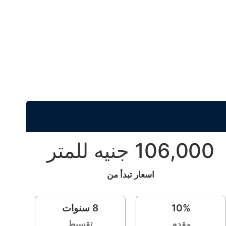
106,000 جنيه للمتر
اسعار تبدأ من
%
10
8
سنوات
مقدم
تقسيط