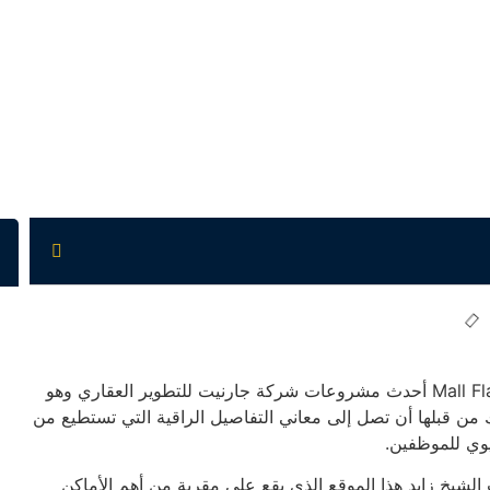
يعد مول فلير بلازا الشيخ زايد Mall Flare Plaza El Sheikh Zayed أحدث مشروعات شركة جارنيت للتطوير العقاري وهو
من قبلها أن تصل إلى معاني التفاصيل الراقية التي تستطيع من
وي للموظفين.
لشيخ زايد هذا الموقع الذي يقع على مقربة من أهم الأماكن