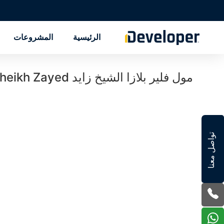
الرئيسية
المشروعات
مول فلير بلازا الشيخ زايد Mall Flare Plaza El Sheikh Zayed تفاصيل حجز
تواصل معنا