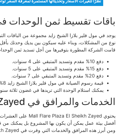
نظرًا لتغيرات الأسعار وتحديثاتها المستمرة لمعرفة السعر توا
باقات تقسيط ثمن الوحدات في م
يوجد في مول فلير بلازا الشيخ زايد مجموعة من الباقات الت
نوع من المشكلات، وبناء عليه سيكون بين يديك وحدتك بأقل 
قامت الشركة المطورة بتوفيرها من أجل تسديد ثمن الوحدا
دفع 10% مقدم وتسديد المتبقي على 4 سنوات.
دفع 15% مقدم وتسديد المتبقي على 5 سنوات.
دفع 20% مقدم وتسديد المتبقي على 7 سنوات.
قيمة رسوم الصيانة في مول فلير بلازا الشيخ زايد 8%.
يمكنك استلام الوحدة التي تريدها في غضون ثلاثة سنو
الخدمات والمرافق في Mall Flare Plaza El Sheikh Zayed
يحتوي El Sheikh Zayed
أفضل بيئة عمل يمكن أن يكون بها المشروع بل يمكنك من ق
ومن أبرز هذه المرافق والخدمات التي وفرت في Mall Flare Plaza El Sheikh Zayed ما يلي: