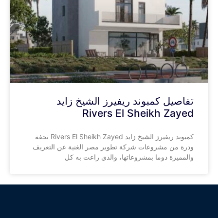
تفاصيل كمبوند ريفيرز الشيخ زايد
Rivers El Sheikh Zayed
كمبوند ريفيرز الشيخ زايد Rivers El Sheikh Zayed تحفة
ودرة من مشروعات شركة تطوير مصر الغنية عن التعريف
والمميزة دوما بمشروعاتها، والذي راعت به كل