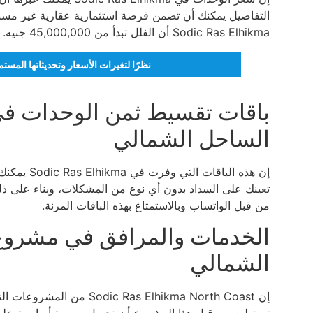
التفاصيل يمكنك أن تضمن فرصة استثمارية عقارية غير مسبو
Sodic Ras Elhikma أن الفلل تبدأ من 45,000,000 جنيه.
نظرًا لتغيرات الأسعار وتحديثاتها المس
باقات تقسيط ثمن الوحدات ف
الساحل الشمالي
إن هذه الب
تعينك على السداد بدون أي نوع من المشكلات، وبناء على ذلك
من قبل الواتساب وبالاستمتاع بهذه الباقات المرنة.
الخدمات والمرافق في مشروع
الشمالي
إن as Elhikma North Coast