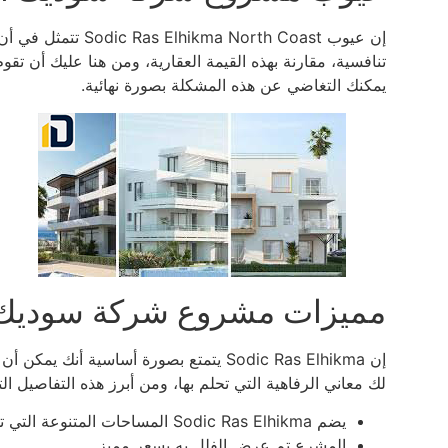
إن عيوب North Coast
تنافسية، مقارنة بهذه القيمة العقارية، ومن هنا عليك أن تق
يمكنك التغاضي عن هذه المشكلة بصورة نهائية.
مميزات مشروع شركة سوديك ا
إن Sodic Ras Elhikma يتمتع بصورة أساسية
لك معاني الرفاهية التي تحلم بها، ومن أبرز هذه التفاصيل التي تخص مميزات kma
يضم Sodic Ras Elhikma المساحات المتنوعة التي تستطيع أن تحصل منها على ما يتناسب معك.
المشرع تم عرض الفلل به بسعر مميز.