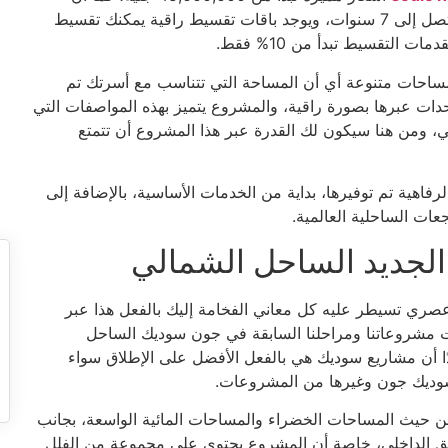
سنوات السدد التي تستطيع تسديد ثمن هذه الوحدات عبرها تصل إلى 7 سنوات، ويوجد باقات تقسيط راقية يمكنك تقسيط
لتقسيط تبدأ من 10% فقط.
ب أن المساحات التي وفرت في sodic north coast مساحات متنوعة أي أن المساحة التي تتناسب مع أسرتك تم
وحدات عبرها بصورة راقية، والمشروع يتميز بهذه المواصفات التي
قي، ومن هنا سيكون لك القدرة عبر هذا المشروع أن تتمتع
لرفاهية تم توفيرها، بداية من الخدمات الأساسية، بالإضافة إلى
جعات الساحلية العالمية.
جديد الساحل الشمالي
ري تسيطر عليه كل معاني الفخامة إليك بالفعل هذا عبر
مشروعاتنا ومراحلنا السابقة في جون سوديك الساحل
ًا أن مشاريع سوديك هي بالفعل الأفضل على الإطلاق سواء
 سوديك جون وغيرها من المشروعات.
من حيث المساحات الخضراء والمساحات المائية الواسعة، بجانب
سيق الداخلي، خاصة أن المشروع يحتوي على مجموعة من الفلل