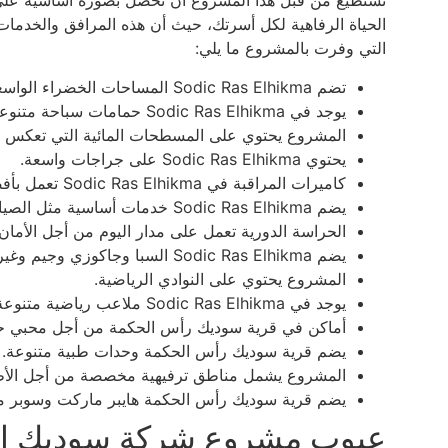
تستطيع من قبل هذا المشروع أن تحصل بصورة أساسية على م
الحياة الرفاهية لكل أسرتك، حيث أن هذه المرافق والخدمات
التي وفرت بالمشروع ما يلي:
تضم Sodic Ras Elhikma المساحات الخضراء الواسعة.
يوجد في Sodic Ras Elhikma حمامات سباحة متنوعة.
المشروع يحتوي على المسطحات المائية التي تعكس ال
يحتوي Sodic Ras Elhikma على جراجات واسعة.
كاميرات المراقبة في Sodic Ras Elhikma تعمل بأفضل تقنية.
يضم Sodic Ras Elhikma خدمات أساسية مثل الصيانة والنظافة.
الحراسة الدورية تعمل على مدار اليوم من أجل الأمان.
يضم Sodic Ras Elhikma السبا وجاكوزي وجيم وغيرها.
المشروع يحتوي على النوادي الرياضية.
يوجد في Sodic Ras Elhikma ملاعب رياضية متنوعة.
أماكن في قرية سوديك رأس الحكمة من أجل محبي حف
يضم قرية سوديك رأس الحكمة وحدات طبية متنوعة.
المشروع يشمل مناطق ترفيهية مخصصة من أجل الأط
يضم قرية سوديك رأس الحكمة هايبر ماركت وسوبر م
عيوب مشروع شركة سوديك ال