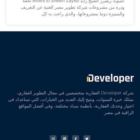
كمبوند ريفيرز الشيخ زايد Rivers El Sheikh Zayed تحفة
ودرة من مشروعات شركة تطوير مصر الغنية عن التعريف
والمميزة دوما بمشروعاتها، والذي راعت به كل
شركة Developer العقارية متخصصين في مجال التطوير العقاري،
نمتلك خبرة السنوات، ونتيح إليك العديد من الخيارات، التي تساعدك في
اختيار وحدتك العقارية، بأنظمة سداد مختلفة، وفي أفضل المواقع
الراقية في مصر.