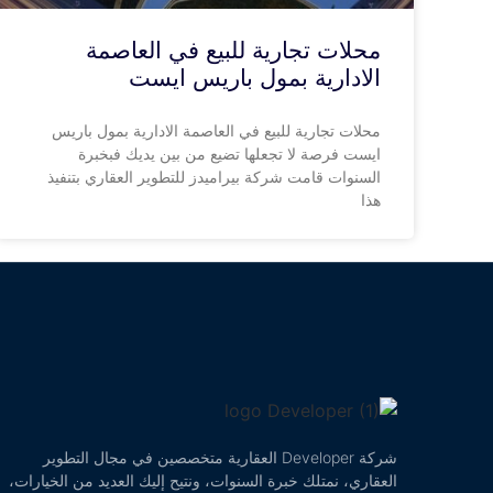
محلات تجارية للبيع في العاصمة
الادارية بمول باريس ايست
محلات تجارية للبيع في العاصمة الادارية بمول باريس
ايست فرصة لا تجعلها تضيع من بين يديك فبخبرة
السنوات قامت شركة بيراميدز للتطوير العقاري بتنفيذ
هذا
شركة Developer العقارية متخصصين في مجال التطوير
العقاري، نمتلك خبرة السنوات، ونتيح إليك العديد من الخيارات،