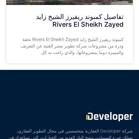
تفاصيل كمبوند ريفيرز الشيخ زايد
Rivers El Sheikh Zayed
كمبوند ريفيرز الشيخ زايد Rivers El Sheikh Zayed تحفة
ودرة من مشروعات شركة تطوير مصر الغنية عن التعريف
والمميزة دوما بمشروعاتها، والذي راعت به كل
شركة Developer العقارية متخصصين في مجال التطوير العقاري،
نمتلك خبرة السنوات، ونتيح إليك العديد من الخيارات، التي تساعدك في