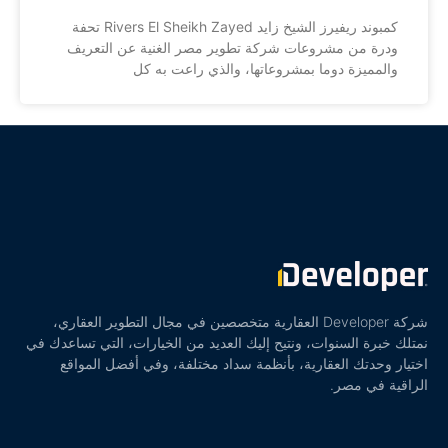
كمبوند ريفيرز الشيخ زايد Rivers El Sheikh Zayed تحفة
ودرة من مشروعات شركة تطوير مصر الغنية عن التعريف
والمميزة دوما بمشروعاتها، والذي راعت به كل
شركة Developer العقارية متخصصين في مجال التطوير العقاري،
نمتلك خبرة السنوات، ونتيح إليك العديد من الخيارات، التي تساعدك في
اختيار وحدتك العقارية، بأنظمة سداد مختلفة، وفي أفضل المواقع
الراقية في مصر.