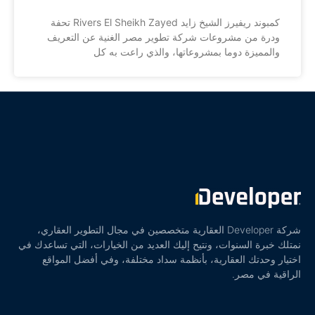
كمبوند ريفيرز الشيخ زايد Rivers El Sheikh Zayed تحفة
ودرة من مشروعات شركة تطوير مصر الغنية عن التعريف
والمميزة دوما بمشروعاتها، والذي راعت به كل
شركة Developer العقارية متخصصين في مجال التطوير العقاري،
نمتلك خبرة السنوات، ونتيح إليك العديد من الخيارات، التي تساعدك في
اختيار وحدتك العقارية، بأنظمة سداد مختلفة، وفي أفضل المواقع
الراقية في مصر.