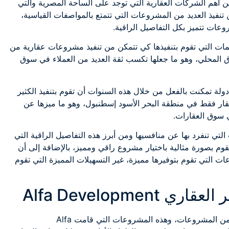
ر شركة الفا للتطوير العقاري Alfa Development من أهم الشركات العقارية التي توجد على الساحة المصرية والتي
لعقاري منذ العام 2005 وتمكنت من تنفيذ العديد من المشروعات التي تتمتع بالمواصفات القياسية،
عات تتميز بكل التفاصيل الراقية.
مات التي تقوم بتنفيذها كي تتمكن من تنفيذ مشروعات عقارية من
ق المحلي، وهو ما جعلها تكسب ثقة العديد من العملاء في سوق
ا أن الشركة قامت بتنفيذ مشروعاتها في أكثر من 12 دولة تمكنت بالفعل من خلال هذه السنوات أن تقوم بتنفيذ الكثير
لمشروعات التي وصلت بالفعل إلى أكثر من 800 عقار فقط في منطقة البحر الأسود إسطنبول، وهو ما ميزها عن
 سوق العقارات.
التي تنفرد بها عن منافسيها ومن أبرز هذه التفاصيل الراقية التي
قوم بصورة مثالية باختيار مشروع راقي ومميز، بالإضافة إلى أن
ت التي تقوم بتوفيرها مميزة، غير التسهيلات المميزة التي تقوم
Alfa Developm
إن Alfa Development برعت في توفير العديد والكثير من المشروعات، وهذه المشروعات التي قامت Alfa