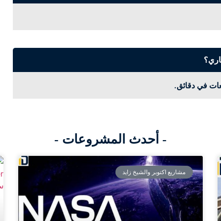
اري؟
ات في دقائق.
- أحدث المشروعات -
مشاريع اكتوبر والشيخ زايد