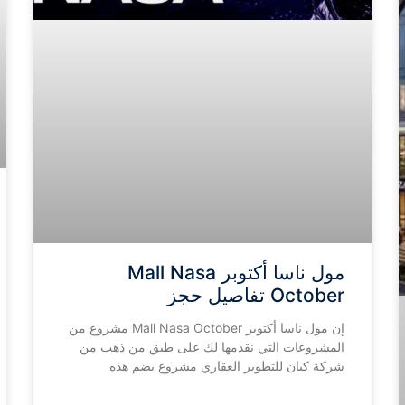
مول ناسا أكتوبر Mall Nasa
October تفاصيل حجز
إن مول ناسا أكتوبر Mall Nasa October مشروع من
المشروعات التي نقدمها لك على طبق من ذهب من
شركة كيان للتطوير العقاري مشروع يضم هذه