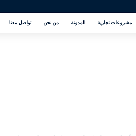
مشروعات تجارية
المدونة
من نحن
تواصل معنا
شركة الفا للتطوير العقاري Alfa Development