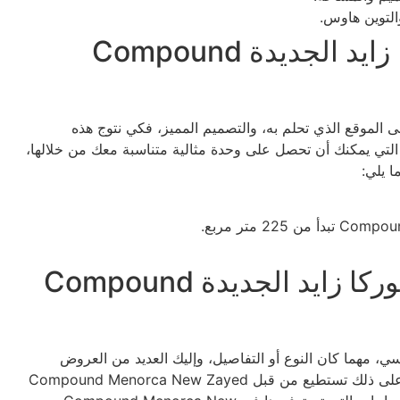
لتوين هاوس.
مساحة وحدات كمبوند مينوركا زايد الجديدة Compound
 الموقع الذي تحلم به، والتصميم المميز، فكي نتوج هذه
التي يمكنك أن تحصل على وحدة مثالية متناسبة معك من خلالها،
ا يلي:
أسعار الوحدات في كمبوند مينوركا زايد الجديدة Compound
ك في Compound Menorca New Zayed تنافسي، مهما كان النوع أو التفاصيل، وإليك العديد من العروض
والخصومات التي نقدمها إليك من خلال فترة اللونش، وبناء على ذلك تستطيع من قبل Compound Menorca New Zayed