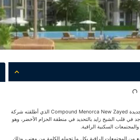
واحد من المجتمعات السكنية الجديدة كمبوند مينوركا زايد الجديدة Compound Menorca New Zayed الذي أطلقته شركة
جد في قلب الشيخ زايد بالتحديد في منطقة الحزام الأخضر، وهو
المجتمعات السكنية الراقية.
ن المجتمعات الراقية بكل ما تحمله الكلمة من معنى، وذلك