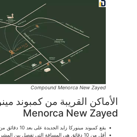
Compound Menorca New Zayed
Menorca New Zayed
يقع كمبوند مينوركا زايد الجديدة على بعد 10 دقائق من مول مصر.
أقل من 10 دقائق هي المسافة التي تفصل بين المشروع وبين مطار سفنكس.