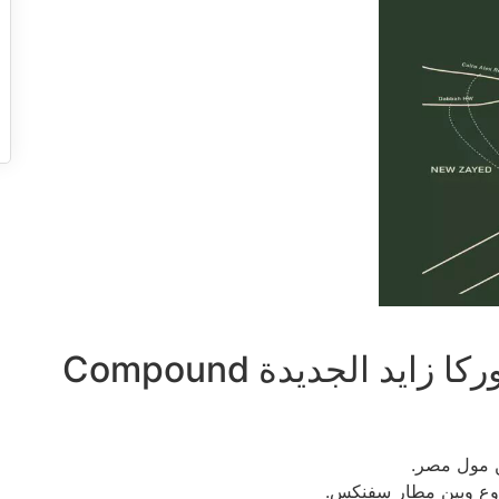
الأماكن القريبة من كمبوند مينوركا زايد الجديدة Compound