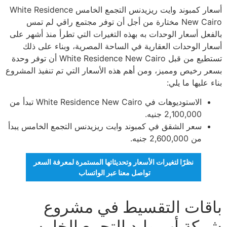
أسعار كمبوند وايت ريزيدنس التجمع الخامس White Residence
New Cairo مختارة من أجل أن توفر مجتمع راقي لم تمس
بالفعل أسعار الوحدات به بهذه التغيرات التي تطرأ منذ أشهر على
أسعار الوحدات العقارية في الساحة المصرية، وبناء على ذلك
تستطيع من قبل White Residence New Cairo أن توفر وحدة
بسعر رخيص ومميز، ومن أهم هذه الأسعار التي تم تنفيذ المشروع
بناء عليها ما يلي:
الاستوديوهات في White Residence New Cairo تبدأ من
2,100,000 جنيه.
سعر الشقق في كمبوند وايت ريزيدنس التجمع الخامس يبدأ
من 2,600,000 جنيه.
نظرًا لتغيرات الأسعار وتحديثاتها المستمرة لمعرفة السعر
تواصل معنا عبر الواتساب
باقات التقسيط في مشروع
شركة أب وايد التجمع الخامس