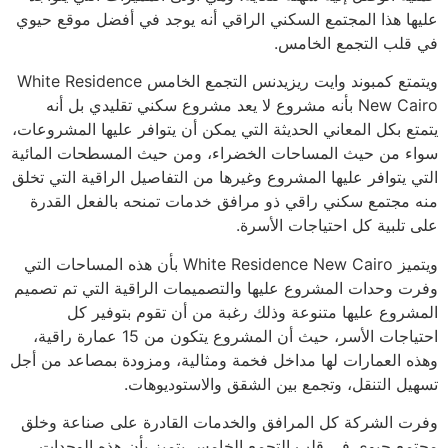
عليها هذا المجتمع السكني الراقي أنه يوجد في أفضل موقع حيوي
في قلب التجمع الخامس.
ويتمتع كمبوند وايت ريزيدنس التجمع الخامس White Residence
New Cairo بأنه مشروع لا يعد مشروع سكني تقليدي بل أنه
يتمتع بكل المعاني الحديثة التي يمكن أن يتوافر عليها المشروعات،
سواء من حيث المساحات الخضراء، ومن حيث المسطحات المائية
التي يتوافر عليها المشروع وغيرها من التفاصيل الراقية التي تخلق
منه مجتمع سكني راقي ذو مرافق خدمات تمنحه بالفعل القدرة
على تلبية كل احتياجات الأسرة.
ويتميز White Residence New Cairo بأن هذه المساحات التي
وفرت وحدات المشروع عليها والتصميمات الراقية التي تم تصميم
المشروع عليها متنوعة وذلك رغبة من أن تقوم بتوفير كل
احتياجات الأسر، حيث أن المشروع يتكون من 15 عمارة راقية،
وهذه العمارات لها مداخل فخمة ومثالية، ومزودة بمصاعد من أجل
تسهيل التنقل، وتجمع بين الشقق والاستوديوهات.
وفرت الشركة كل المرافق والخدمات القادرة على صناعة وخلق
مجتمع حيوي في قلب التجمع الخامس يتميز بأن هذه الوحدات