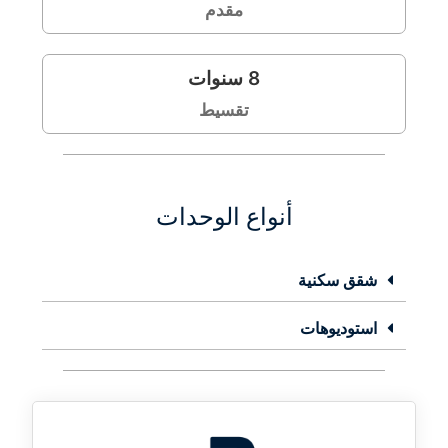
مقدم
8
سنوات
تقسيط
أنواع الوحدات
شقق سكنية
استوديوهات