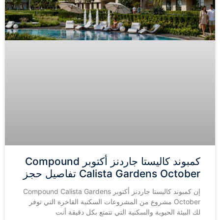
كمبوند كاليستا جاردنز أكتوبر Compound
Calista Gardens October تفاصيل حجز
إن كمبوند كاليستا جاردنز أكتوبر Compound Calista Gardens
October مشروع من المشروعات السكنية الفاخرة التي توفر
لك البيئة الحيوية والسكنية التي تتمتع بكل دقيقة أنت