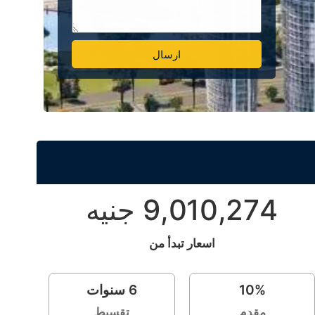
ارسال
Alternative:
9,010,274 جنيه
اسعار تبدأ من
%
10
6
سنوات
مقدم
تقسيط