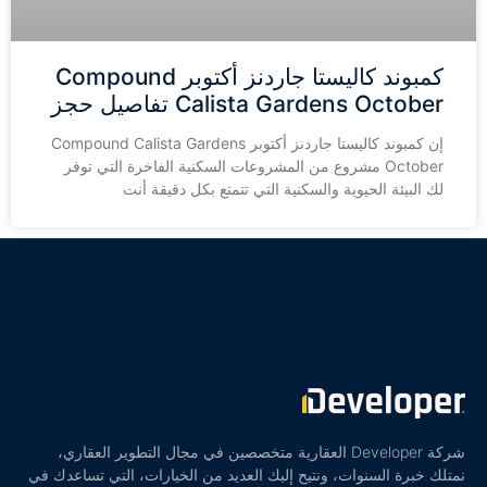
كمبوند كاليستا جاردنز أكتوبر Compound
Calista Gardens October تفاصيل حجز
إن كمبوند كاليستا جاردنز أكتوبر Compound Calista Gardens
October مشروع من المشروعات السكنية الفاخرة التي توفر
لك البيئة الحيوية والسكنية التي تتمتع بكل دقيقة أنت
شركة Developer العقارية متخصصين في مجال التطوير العقاري،
نمتلك خبرة السنوات، ونتيح إليك العديد من الخيارات، التي تساعدك في