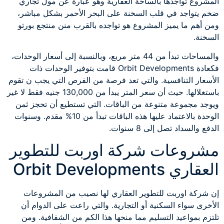
المشروع تواجدها بالساحة العقارية وهو عبارة عن مول تجاري
ضخم يتواجد في قلب السخنة على البحر الأحمر بشكل مباشر،
ومن أهم ما يميز المشروع هو تواجده بالقرب منن منتجع بورتو
السخنة.
والمساحات تبدأ من 44 متر مربع، وبالنسبة إلى أسعار الوحدات،
فكعادة Orbit Developments قامت بتوفير الوحدات ذات
الأسعار التنافسية. والتي تعد فرصة من الفرص التي يجب ن تقوم
باستغلالها. حيث أن سعر المتر يبدأ من 130,000 جنيه فقط لا غير
ويوجد مجموعة متنوعة من الباقات. التي تستطيع أن تحجز ثمن
الوحدة بالاعتماد عليها هذه الباقات تبدأ من 10% مقدم. وسنوات
الدفع والسداد تصل إلى 8 سنوات.
مشروعات شركة اوربت للتطوير
العقاري Orbit Developments
إن شركة اوربت للتطوير العقاري لها نصيب من المشروعات
الأخرى سواء السكنية أو التجارية. والتي راعت على الدوام أن
تلتزم بمواعيد التسليم مما منحها هذا الكم من الشفافية. ومن