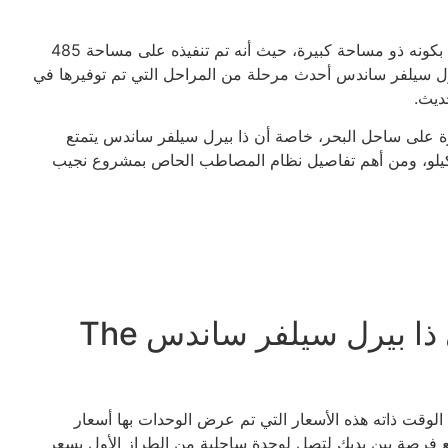
يتميز ذا بيرل سيلفر ساندس مشروع نجيب ساويرس الجديد بكونه ذو مساحة كبيرة، حيث أنه تم تنفيذه على مساحة 485
يرل سيلفر ساندس أحدث مرحلة من المراحل التي تم توفيرها في
ديث.
 على ساحل البحر، خاصة أن ذا بيرل سيلفر ساندس يتمتع
هة شاطئ 2000 متر مربع، ويمتد طول الشاطئ إلى 1 كيلو، ومن أهم تفاصيل نظام المصاطب الحاص بمشروع نجيب
مساحة الوحدات وأسعارها في ذا بيرل سيلفر ساندس The
ات الوحدات في The Pearl Silversands، وفي الوقت ذاته هذه الأسعار التي تم عرض الوحدات بها أسعار
 فرصة بين يديك لتصل لوحدة ساحلية من الطراز الأول بسعر