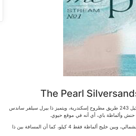
يقع مشروع نجيب سويرس الجديد في الساحل الشمالي بالكيل 243 طريق مطروح إسكندرية، ويتميز ذا بيرل سيلفر ساندس
 حنش وألماظة باي، أي أنه في موقع حيوي.
ويفصل بين كلًا من مشروع شركة أورا الجديد في الساحل الشمالي، وبين خليج ألماظة فقط 4 كيلو، كما أن المسافة بين ذا