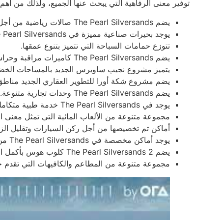
توفير معنى الرفاهية التي يبحث عنها الجميع، ولذلك من أهم هذه الخدمات التي ت
يضم The Pearl Silversands صالات رياضية من أجل اللياقة البدنية.
يوجد بحيرات صناعية مميزة في The Pearl Silversands.
تتوزع حمامات السباحة التي تتميز بتنوع عمقها.
يضم The Pearl Silversands كاميرات مراقبة وحراسة من أجل الأمان.
يتميز مشروع نجيب ساويرس الجديد بالمساحات الخضر
يضم مشروع شكة أورا للتطوير العقاري الجديد مناط
يضم The Pearl Silversands وحدات تجارية متنوعة.
يوجد في The Pearl Silversands خدمة طبية متكاملة على مدار اليوم.
مجموعة متنوعة من الألعاب المائية التي تمثل معنى ال
أماكن تم تخصيصها من أجل ركن السيارات وتقليل الز
يوجد أماكن مخصصة في The Pearl Silversands من أجل حفلات الشواء.
يضم The Pearl Silversands 2 كلوب هوس بأكمل الأنشطة المميزة.
مجموعة متنوعة من المطاعم والكافيهات التي تقدم خد