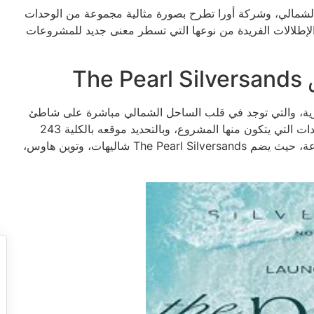
الشمالي، وشركة أورا تطرح بصورة مثالية مجموعة من الوحدات
 والإطلالات الفريدة من نوعها التي تسطر معنى جديد للمشروعات
Th
كة أورا العقارية، والتي توجد في قلب الساحل الشمالي مباشرة على شاطئ
البحر بصورة مباشرة، مما تعطي إطلالة أكثر من رائعة للوحدات التي يتكون منها المشروع، وبالتحديد موقعه بالكلية 243
طريق الإسكندرية مطروح، والمنتجع يتكون من وحدات متنوعة، حيث يضم The Pearl Silversands شاليهات، وتوين هاوس،