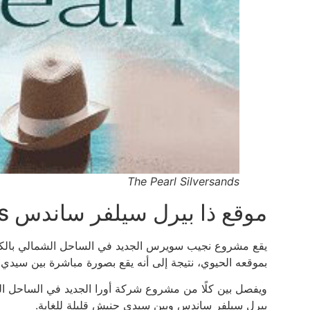
The Pearl Silversands
موقع ذا بيرل سيلفر ساندس The Pearl Silversands
بموقعه الحيوي، نتيجة إلى أنه يقع بصورة مباشرة بين سيدي
بيرل سيلفر ساندس وبين سيدي حنيش قليلة للغاية.