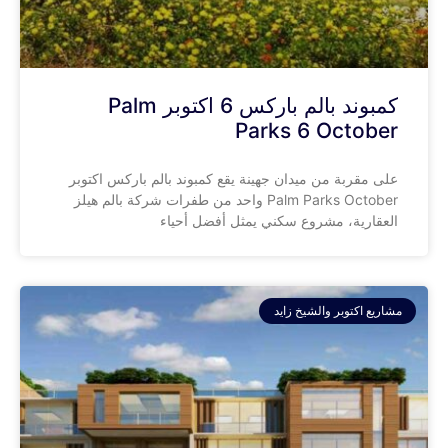
كمبوند بالم باركس 6 اكتوبر Palm
Parks 6 October
على مقربة من ميدان جهينة يقع كمبوند بالم باركس اكتوبر
Palm Parks October واحد من طفرات شركة بالم هيلز
العقارية، مشروع سكني يمثل أفضل أحياء
مشاريع اكتوبر والشيخ زايد