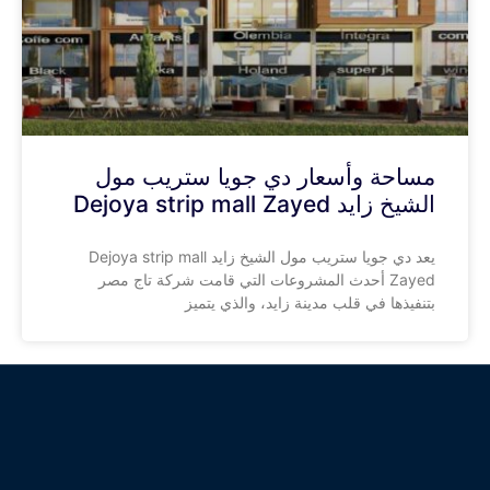
مساحة وأسعار دي جويا ستريب مول
الشيخ زايد Dejoya strip mall Zayed
يعد دي جويا ستريب مول الشيخ زايد Dejoya strip mall
Zayed أحدث المشروعات التي قامت شركة تاج مصر
بتنفيذها في قلب مدينة زايد، والذي يتميز