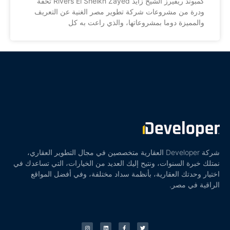
كمبوند ريفيرز الشيخ زايد Rivers El Sheikh Zayed تحفة
ودرة من مشروعات شركة تطوير مصر الغنية عن التعريف
والمميزة دوما بمشروعاتها، والذي راعت به كل
شركة Developer العقارية متخصصين في مجال التطوير العقاري،
نمتلك خبرة السنوات، ونتيح إليك العديد من الخيارات، التي تساعدك في
اختيار وحدتك العقارية، بأنظمة سداد مختلفة، وفي أفضل المواقع
الراقية في مصر.